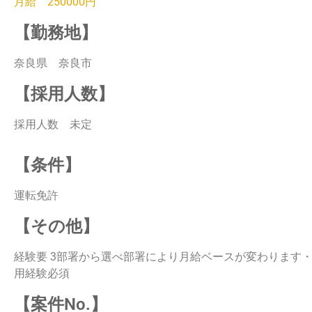
月給 250000円
【勤務地】
奈良県 奈良市
【採用人数】
採用人数 未定
【条件】
運転免許
【その他】
経験要 3部署から選べ部署により月給ベースが変わります・売
用経験必須
【案件No.】