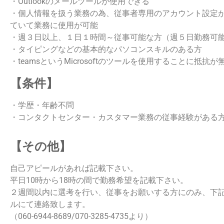
・Outlookのメールツールが使用できる
・個人情報を扱う業務の為、従事者専用のアカウント設定
ていて業務に使用が可能
・週３日以上、１日１時間～従事可能な方（週５日勤務可
・タイピングなどの基本的なパソコンスキルのある方
・teamsというMicrosoftのツールを使用することに抵抗が
【条件】
・学歴・年齢不問
・コンタクトセンター・カスタマー業務の従事経験がある
【その他】
自己アピールがあれば記載下さい。
平日10時から18時の間で勤務希望を記載下さい。
２週間以内に選考を行い、従事をお願いする方にのみ、下
ルにて連絡致します。
（060-6944-8689/070-3285-4735より）