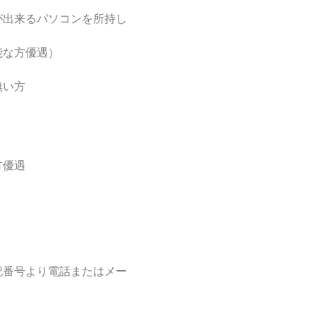
が出来るパソコンを所持し
能な方優遇）
無い方
方優遇
記番号より電話またはメー